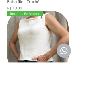
Bolsa Rio - Crochê
Preço
R$ 19,00
Receitas Femininas
Laguna Top
Preço
R$ 25,00
Receitas Acessórios