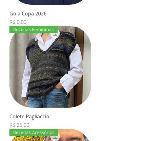
Gola Copa 2026
Preço
R$ 0,00
Receitas Femininas
Colete Pagliaccio
Preço
R$ 25,00
Receitas Acessórios