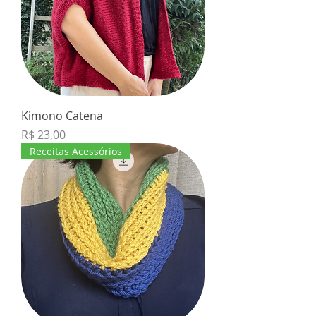
Kimono Catena
Preço
R$ 23,00
Receitas Acessórios