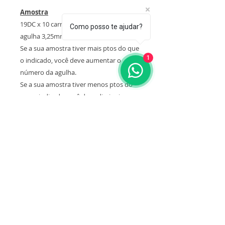
Amostra
19DC x 10 carrs = 4”/10 cm usando a
Como posso te ajudar?
agulha 3,25mm e 2 fios juntos
Se a sua amostra tiver mais ptos do que
1
o indicado, você deve aumentar o
número da agulha.
Se a sua amostra tiver menos ptos do
que o indicado você deve diminuir o
número da agulha.
Atenção! A quantidade de fio indicada
nesta receita está de acordo com a
amostra, caso contrário você pode
precisar de mais fio
Fio original da receita
2 novelos do fio Rio da Pingouin de 100
grs/ 320 mts cada (na foto foi usada a
cor 9495)