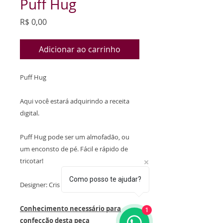
Puff Hug
Preço
R$ 0,00
Adicionar ao carrinho
Puff Hug
Aqui você estará adquirindo a receita
digital
.
Puff Hug pode ser um almofadão, ou
um enconsto de pé. Fácil e rápido de
tricotar!
Como posso te ajudar?
Designer: Cris Sasaki
Conhecimento necessário para
1
confecção desta peça