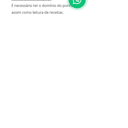
É necessário ter o domínio do ponto M,
assim como leitura de receitas.
Tamanho Final da Peça
Diâmetro aproximado: 55 cm
Altura aproximada: 32 cm
Fio original da receita
Hug de 300 grs/36 mts cada (na foto foi
executado na cor 1163)
Rua Gil Eanes, 713 Campo Belo -
04601-042
São Paulo SP
Tel:
(11) 5531-3086
/
(11) 98203-6688