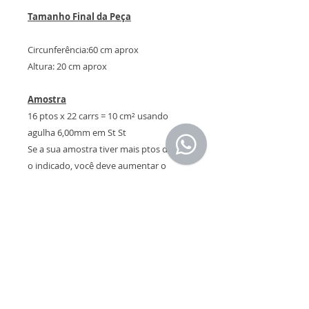
Tamanho Final da Peça
Circunferência:60 cm aprox
Altura: 20 cm aprox
Amostra
16 ptos x 22 carrs = 10 cm² usando
agulha 6,00mm em St St
Se a sua amostra tiver mais ptos do que
o indicado, você deve aumentar o
número da agulha.
Se a sua amostra tiver menos ptos do
que o indicado você deve diminuir o
número da agulha.
Atenção! A quantidade de fio indicada
nesta receita está de acordo com a
amostra, caso contrário você pode
precisar de mais fio