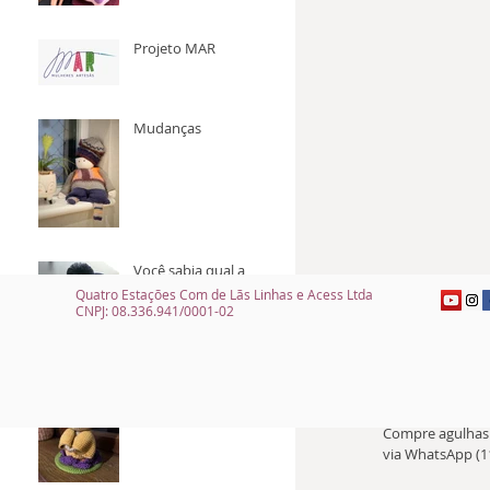
Projeto MAR
Mudanças
Você sabia qual a
origem dos
Quatro Estações Com de Lãs Linhas e Acess Ltda
pompons?
CNPJ: 08.336.941/0001-02
Lendo e seguindo
receitas
Compre agulhas 
via WhatsApp (1