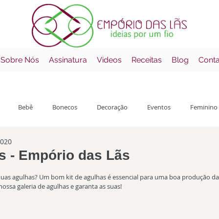
 Sobre Nós
Assinatura
Videos
Receitas
Blog
Cont
Bebê
Bonecos
Decoração
Eventos
Feminino
2020
çamentos
Mantas
Masculino
Receitas
Errata
s - Empório das Lãs
o com NaN de 5 estrelas.
as agulhas? Um bom kit de agulhas é essencial para uma boa produção da
 nossa galeria de agulhas e garanta as suas!