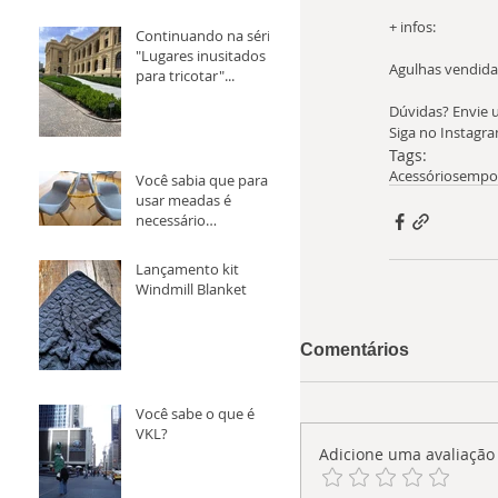
+ infos:
Continuando na série
"Lugares inusitados
Agulhas vendida
para tricotar"...
Dúvidas? Envie 
Siga no Instagra
Tags:
Acessórios
empor
Você sabia que para
usar meadas é
necessário
transforma-la em
novelo antes?
Lançamento kit
Windmill Blanket
Comentários
Você sabe o que é
VKL?
Adicione uma avaliação