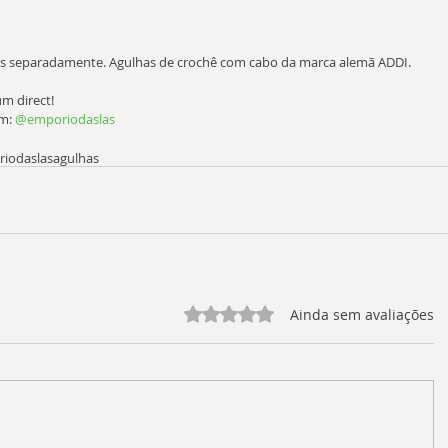
s separadamente. Agulhas de crochê com cabo da marca alemã ADDI.
um direct!
m: 
@emporiodaslas
iodaslas
agulhas
Avaliado com 0 de 5 estrelas.
Ainda sem avaliações