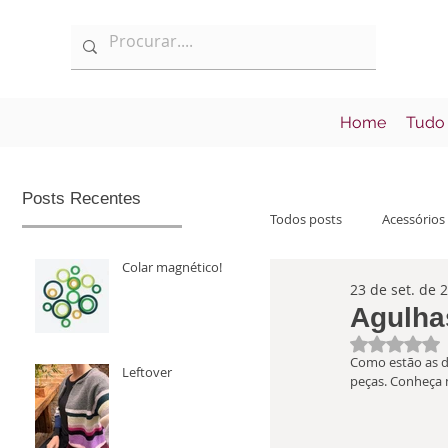
Home
Tudo
Posts Recentes
Todos posts
Acessórios
Colar magnético!
23 de set. de 
Informações
Lan
Agulha
Avaliad
Como estão as du
Leftover
peças. Conheça