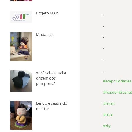
Projeto MAR
.
.
Mudanças
.
.
.
.
Você sabia qual a
origem dos
#emporiodaslas
pompons?
#fiosdefibrasnat
Lendo e seguindo
#tricot
receitas
#trico
#diy