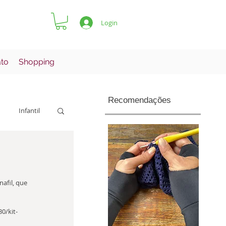
Login
ato
Shopping
Recomendações
Infantil
Pets
afil, que 
0/kit-