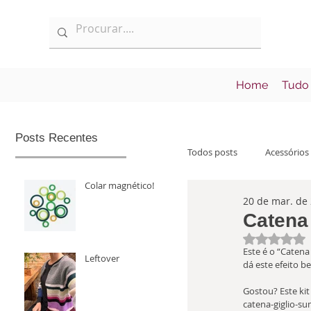
Home
Tudo
Posts Recentes
Todos posts
Acessórios
Colar magnético!
20 de mar. de
Informações
Lan
Catena
Avaliad
Este é o “Catena
Leftover
dá este efeito b
Gostou? Este ki
catena-giglio-su