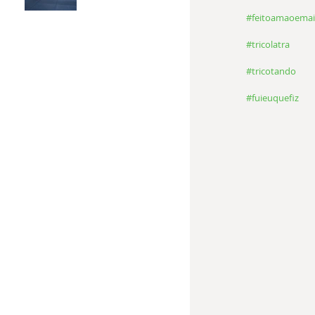
#feitoamaoemai
#tricolatra
#tricotando
#fuieuquefiz