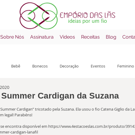
 Sobre Nós
Assinatura
Videos
Receitas
Blog
Cont
Bebê
Bonecos
Decoração
Eventos
Feminino
 2020
çamentos
Mantas
Masculino
Receitas
Errata
 Summer Cardigan da Suzana
o com NaN de 5 estrelas.
 Summer Cardigan” tricotado pela Suzana. Ela usou o fio Catena Giglio da Lan
em legal! Parabéns!
t se encontra disponível em https://www.4estacoeslas.com.br/produto/39143
mmer-cardigan-lanafil