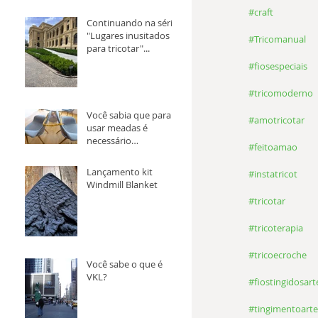
#craft
Continuando na série
"Lugares inusitados
#Tricomanual
para tricotar"...
#fiosespeciais
#tricomoderno
Você sabia que para
#amotricotar
usar meadas é
necessário
#feitoamao
transforma-la em
novelo antes?
Lançamento kit
#instatricot
Windmill Blanket
#tricotar
#tricoterapia
#tricoecroche
Você sabe o que é
VKL?
#fiostingidosar
#tingimentoarte