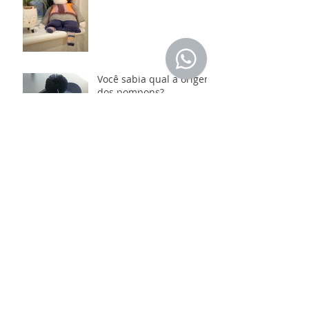
Você sabia qual a origem
dos pompons?
Lendo e seguindo
receitas
Continuando na série
"Lugares inusitados para
tricotar"...