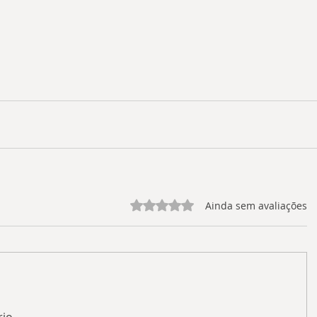
Avaliado com 0 de 5 estrelas.
Ainda sem avaliações
rio