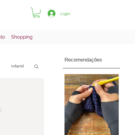
Login
ato
Shopping
Recomendações
Infantil
Pets
r
, 