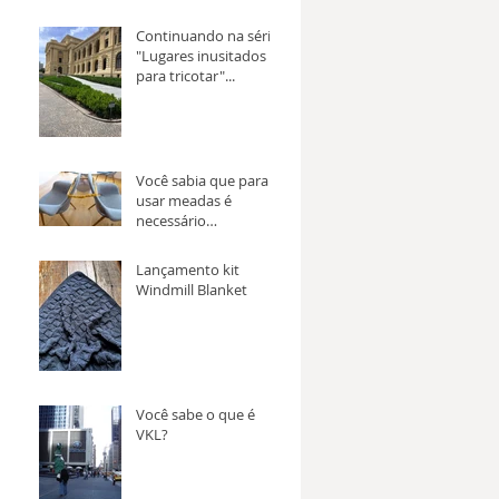
Continuando na série
"Lugares inusitados
para tricotar"...
Você sabia que para
usar meadas é
necessário
transforma-la em
novelo antes?
Lançamento kit
Windmill Blanket
Você sabe o que é
VKL?