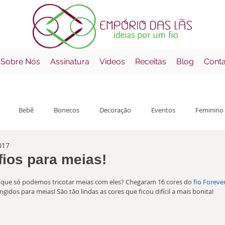
 Sobre Nós
Assinatura
Videos
Receitas
Blog
Cont
Bebê
Bonecos
Decoração
Eventos
Feminino
017
çamentos
Mantas
Masculino
Receitas
Errata
fios para meias!
o com NaN de 5 estrelas.
que só podemos tricotar meias com eles? Chegaram 16 cores do 
fio Foreve
gidos para meias! São tão lindas as cores que ficou difícil a mais bonita!