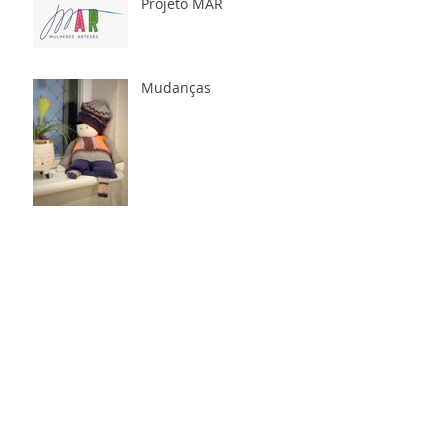
Projeto MAR
Mudanças
Você sabia qual a origem
dos pompons?
Lendo e seguindo
receitas