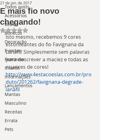
27 de jan. de 2017
Todos posts
E mais fio novo
Acessórios
chegando!
Bebê
Avaliado com NaN de 5 estrelas.
Bonecos
Isto mesmo, recebemos 9 cores 
Decoração
estonteantes do fio Favignana da 
Eventos
Lanafil! Simplesmente sem palavras 
para descrever a maciez e todas as 
Feminino
nuances de cores!
Infantil
http://www.4estacoeslas.com.br/pro
Informações
duto/201262/favignana-degrade-
Lançamentos
lanafil
Mantas
Masculino
Receitas
Errata
Pets