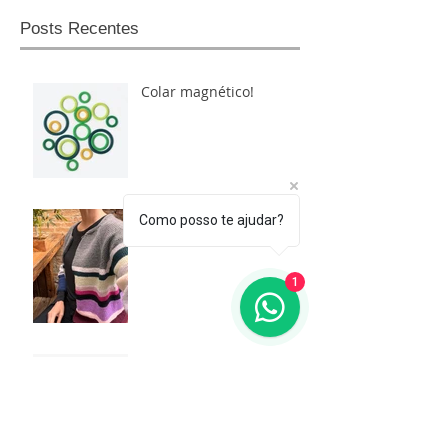
Posts Recentes
Colar magnético!
Leftover
Como posso te ajudar?
1
Projeto MAR
Mudanças