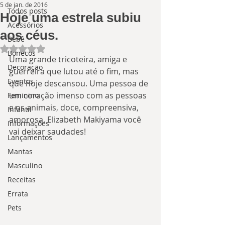
5 de jan. de 2016
Todos posts
Hoje uma estrela subiu
Acessórios
aos céus.
Bebê
Avaliado com NaN de 5 estrelas.
Bonecos
Uma grande tricoteira, amiga e 
Decoração
guerreira que lutou até o fim, mas 
Eventos
que hoje descansou. Uma pessoa de 
um coração imenso com as pessoas 
Feminino
e os animais, doce, compreensiva, 
Infantil
amorosa. Elizabeth Makiyama você 
Informações
vai deixar saudades!
Lançamentos
Mantas
Masculino
Receitas
Errata
Pets