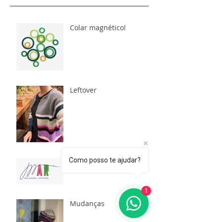
Colar magnético!
Leftover
Como posso te ajudar?
Projeto MAR
1
Mudanças