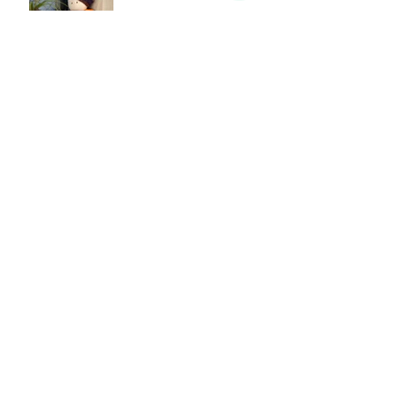
Você sabia qual a origem
dos pompons?
Lendo e seguindo
receitas
Continuando na série
"Lugares inusitados para
tricotar"...