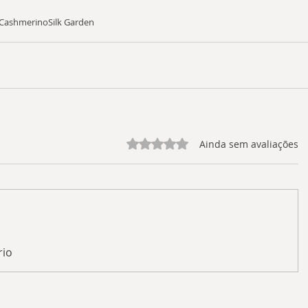
Cashmerino
Silk Garden
Avaliado com 0 de 5 estrelas.
Ainda sem avaliações
rio