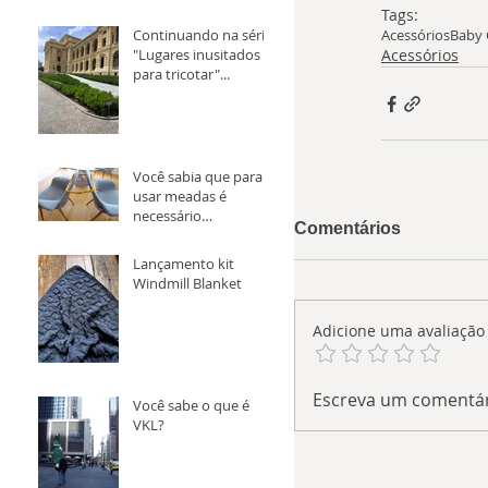
Tags:
Continuando na série
Acessórios
Baby 
"Lugares inusitados
Acessórios
para tricotar"...
Você sabia que para
usar meadas é
necessário
Comentários
transforma-la em
novelo antes?
Lançamento kit
Windmill Blanket
Adicione uma avaliação
Escreva um comentá
Você sabe o que é
VKL?