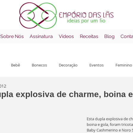
 Sobre Nós
Assinatura
Videos
Receitas
Blog
Cont
Bebê
Bonecos
Decoração
Eventos
Feminino
2012
çamentos
Mantas
Masculino
Receitas
Errata
pla explosiva de charme, boina e
o com NaN de 5 estrelas.
Esta dupla explosiva de c
boina e gola, foram tricot
Baby Cashmerino e Noro S