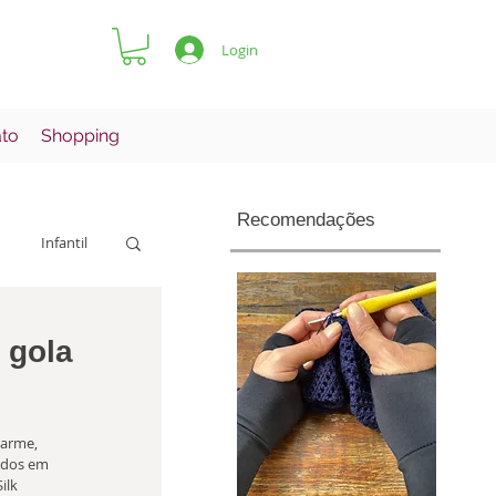
Login
ato
Shopping
Recomendações
Infantil
Pets
 gola
harme, 
ados em 
ilk 