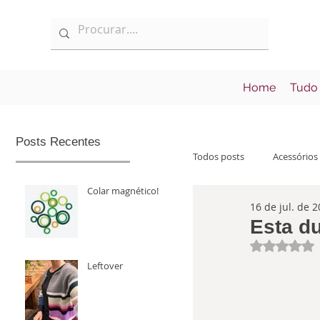
Home
Tudo
Posts Recentes
Todos posts
Acessórios
Colar magnético!
16 de jul. de 
Informações
Lan
Esta du
Avaliad
Leftover