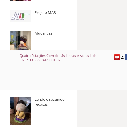
Projeto MAR
Mudanças
Quatro Estações Com de Lãs Linhas e Acess Ltda
CNPJ: 08.336.941/0001-02
Você sabia qual a
origem dos
pompons?
Lendo e seguindo
receitas