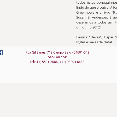
todos estes bonequinhos
lindo do que o outro! A font
Greenhowe e o livro “Itty
Susan B. Anderson. E ap
desejamos a todos um Fel
um ótimo 2012!
Família "Neves", Papai Noe
Inglês e meias de Natal
Informamos que a 
Rua Gil Eanes, 713 Campo Belo - 04601-042
Campo Belo estará f
São Paulo SP
partir do dia 19/1
Tel: (11) 5531-3086 / (11) 98203-6688
reabriremos no dia 03
A loja virtual neste
funcionará normalmen