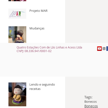
Projeto MAR
Mudanças
Quatro Estações Com de Lãs Linhas e Acess Ltda
CNPJ: 08.336.941/0001-02
Você sabia qual a
origem dos
pompons?
Lendo e seguindo
receitas
Tags:
Bonecos
Bonecos