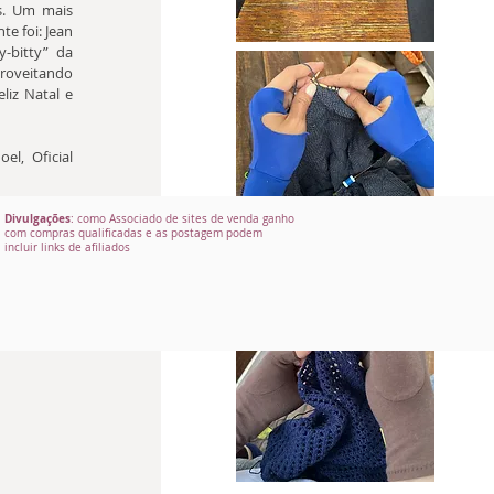
. Um mais 
e foi: Jean 
-bitty” da 
roveitando 
iz Natal e 
l, Oficial 
loja no 
Divulgações
: como Associado de sites de venda ganho
com compras qualificadas e as postagem podem
echada a 
incluir links de afiliados
2/2011 e 
/01/2012. 
 período 
te.