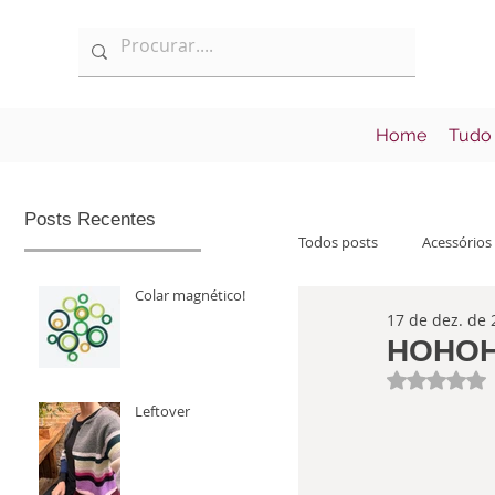
Home
Tudo
Posts Recentes
Todos posts
Acessórios
Colar magnético!
17 de dez. de 
Informações
Lan
HOHOHO
Avaliad
Leftover