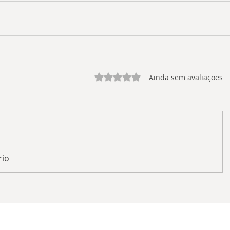
Avaliado com 0 de 5 estrelas.
Ainda sem avaliações
rio