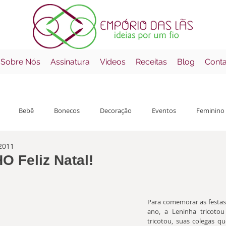
 Sobre Nós
Assinatura
Videos
Receitas
Blog
Cont
Bebê
Bonecos
Decoração
Eventos
Feminino
2011
çamentos
Mantas
Masculino
Receitas
Errata
 Feliz Natal!
o com NaN de 5 estrelas.
Para comemorar as festas d
ano, a Leninha tricotou
tricotou, suas colegas qu