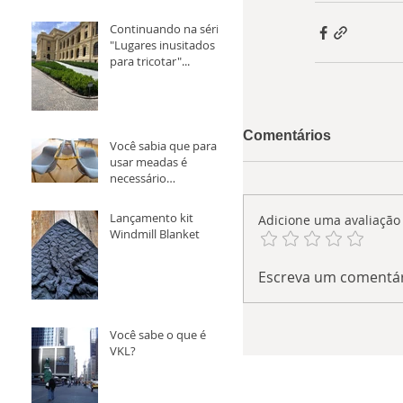
Continuando na série
"Lugares inusitados
para tricotar"...
Comentários
Você sabia que para
usar meadas é
necessário
transforma-la em
novelo antes?
Lançamento kit
Adicione uma avaliação
Windmill Blanket
Escreva um comentá
Você sabe o que é
VKL?