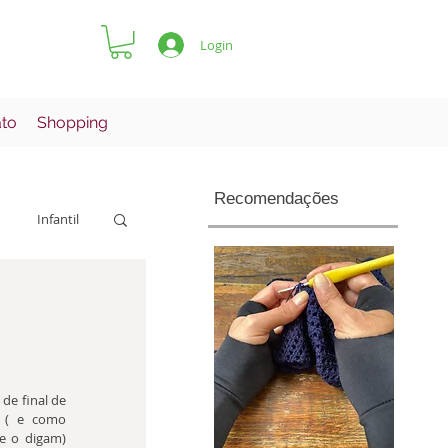
Login
ato
Shopping
Recomendações
Infantil
Pets
e final de 
 ( e como 
e o digam) 