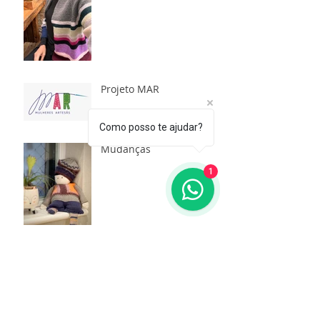
Projeto MAR
Como posso te ajudar?
Mudanças
1
Você sabia qual a origem
dos pompons?