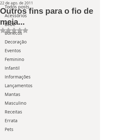
22 de ago. de 2011
Todos posts
Outros fins para o fio de
Acessórios
meia...
Bebê
Avaliado com NaN de 5 estrelas.
Bonecos
Decoração
Eventos
Feminino
Infantil
Informações
Lançamentos
Mantas
Masculino
Receitas
Errata
Pets