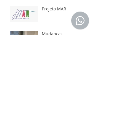
Projeto MAR
Mudanças
Você sabia qual a origem
dos pompons?
Lendo e seguindo
receitas