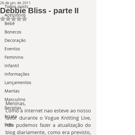
26 de jan. de 2011
Todos posts
Debbie Bliss - parte II
Acessórios
Avaliado com NaN de 5 estrelas.
Bebê
Bonecos
Decoração
Eventos
Feminino
Infantil
Informações
Lançamentos
Mantas
Masculino
Meninas,
Receitas
Como a internet nao esteve ao nosso 
Errata
favor durante o Vogue Knitting Live, 
Pets
não pudemos fazer a atualização do 
blog diariamente, como era previsto, 