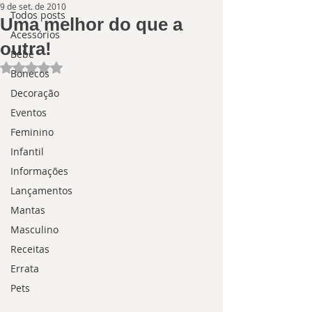
9 de set. de 2010
Todos posts
Uma melhor do que a
Acessórios
outra!
Bebê
Avaliado com NaN de 5 estrelas.
Bonecos
Decoração
Eventos
Feminino
Infantil
Informações
Lançamentos
Mantas
Masculino
Receitas
Errata
Pets