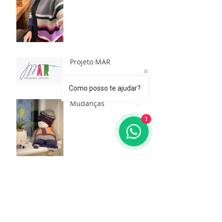
Projeto MAR
Como posso te ajudar?
Mudanças
1
Você sabia qual a origem
dos pompons?