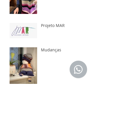
Projeto MAR
Mudanças
Você sabia qual a origem
dos pompons?