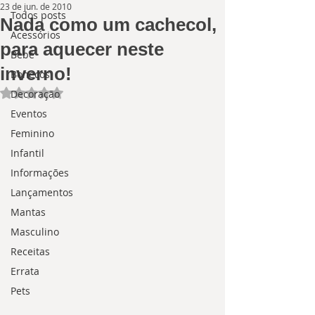
23 de jun. de 2010
Todos posts
Nada como um cachecol,
Acessórios
para aquecer neste
Bebê
inverno!
Bonecos
Avaliado com NaN de 5 estrelas.
Decoração
Eventos
Feminino
Infantil
Informações
Lançamentos
Mantas
Masculino
Receitas
Errata
Pets