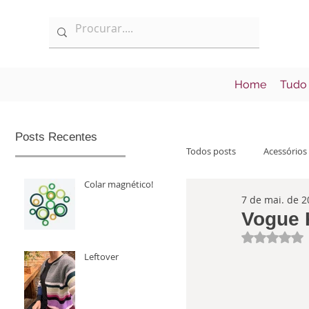
Home
Tudo
Posts Recentes
Todos posts
Acessórios
Colar magnético!
7 de mai. de 2
Informações
Lan
Vogue K
Avaliad
Leftover