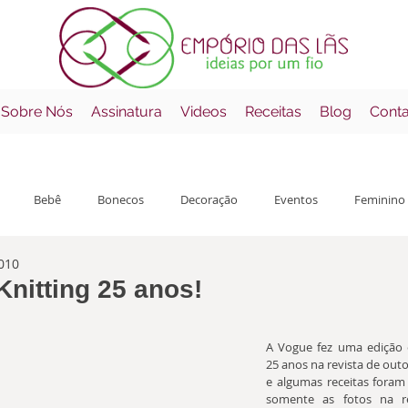
 Sobre Nós
Assinatura
Videos
Receitas
Blog
Cont
Bebê
Bonecos
Decoração
Eventos
Feminino
010
çamentos
Mantas
Masculino
Receitas
Errata
nitting 25 anos!
o com NaN de 5 estrelas.
A Vogue fez uma edição e
25 anos na revista de outo
e algumas receitas foram 
somente as fotos na re