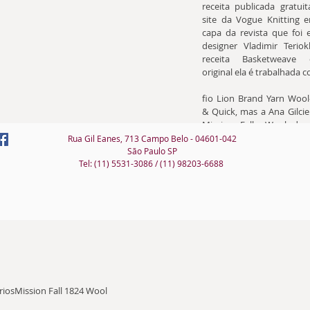
receita publicada gratui
site da Vogue Knitting en
capa da revista que foi es
designer Vladimir Terio
receita Basketweave 
original ela é trabalhada 
fio Lion Brand Yarn Wool-
& Quick, mas a Ana Gilcie 
Mission Falls Wool dupl
como diz a receita "Charm
Rua Gil Eanes, 713 Campo Belo - 04601-042
São Paulo SP
Tel: (11) 5531-3086 / (11) 98203-6688
rios
Mission Fall 1824 Wool