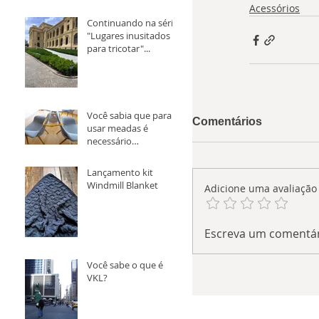
Acessórios
Continuando na série
"Lugares inusitados
para tricotar"...
Você sabia que para
Comentários
usar meadas é
necessário
transforma-la em
novelo antes?
Lançamento kit
Windmill Blanket
Adicione uma avaliação
Escreva um comentá
Você sabe o que é
VKL?