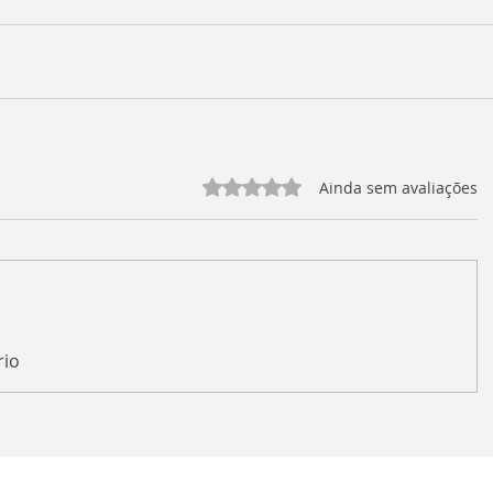
Avaliado com 0 de 5 estrelas.
Ainda sem avaliações
rio