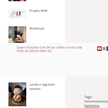
Projeto MAR
Mudanças
Quatro Estações Com de Lãs Linhas e Acess Ltda
CNPJ: 08.336.941/0001-02
Você sabia qual a
origem dos
pompons?
Lendo e seguindo
receitas
Tags:
Feminino
Acessó
Feminino