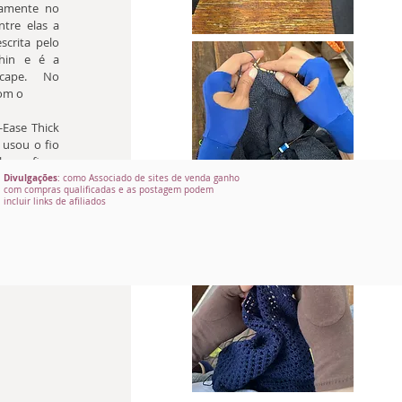
tamente no 
tre elas a 
crita pelo 
khin e é a 
cape. No 
com o 
Ease Thick 
usou o fio 
o e ficou 
ing"!
Divulgações
: como Associado de sites de venda ganho
com compras qualificadas e as postagem podem
incluir links de afiliados