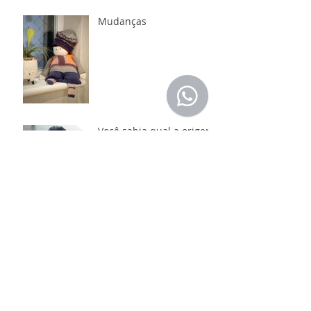
Mudanças
Você sabia qual a origem
dos pompons?
Lendo e seguindo
receitas