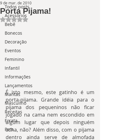
9 de mar. de 2010
Todos posts
Porta Pijama!
Acessórios
Avaliado com NaN de 5 estrelas.
Bebê
Bonecos
Decoração
Eventos
Feminino
Infantil
Informações
Lançamentos
É isto mesmo, este gatinho é um 
Mantas
porta-pijama. Grande idéia para o 
Masculino
pijama dos pequeninos não ficar 
Receitas
jogado na cama nem escondido em 
Errata
algum lugar que depois ninguém 
Pets
acha, não? Além disso, com o pijama 
dentro ainda serve de almofada 