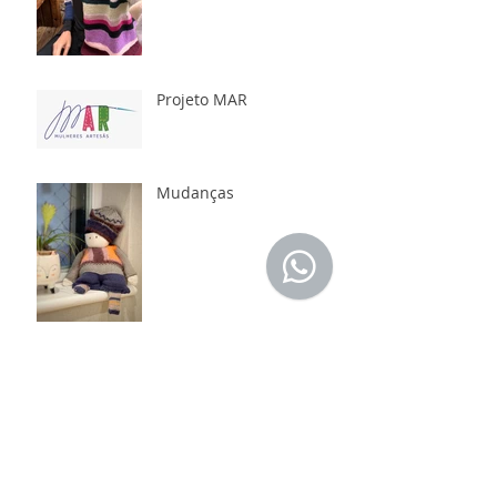
Projeto MAR
Mudanças
Você sabia qual a origem
dos pompons?