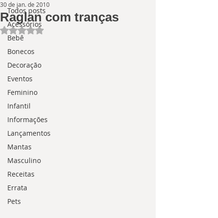
30 de jan. de 2010
Todos posts
Raglan com tranças
Acessórios
Avaliado com NaN de 5 estrelas.
Bebê
Bonecos
Decoração
Eventos
Feminino
Infantil
Informações
Lançamentos
Mantas
Masculino
Receitas
Errata
Pets