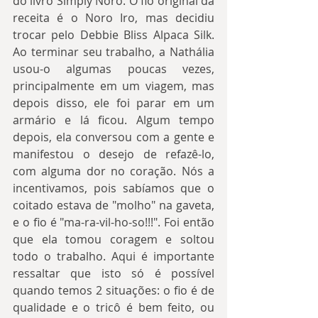
do livro Simply Noro. O fio original da 
receita é o Noro Iro, mas decidiu 
trocar pelo Debbie Bliss Alpaca Silk. 
Ao terminar seu trabalho, a Nathália 
usou-o algumas poucas vezes, 
principalmente em um viagem, mas 
depois disso, ele foi parar em um 
armário e lá ficou. Algum tempo 
depois, ela conversou com a gente e 
manifestou o desejo de refazê-lo, 
com alguma dor no coração. Nós a 
incentivamos, pois sabíamos que o 
coitado estava de "molho" na gaveta, 
e o fio é "ma-ra-vil-ho-so!!!". Foi então 
que ela tomou coragem e soltou 
todo o trabalho. Aqui é importante 
ressaltar que isto só é possível 
quando temos 2 situações: o fio é de 
qualidade e o tricô é bem feito, ou 