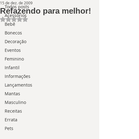
15 de dez. de 2009
Todos posts
Refazendo para melhor!
Acessórios
Avaliado com NaN de 5 estrelas.
Bebê
Bonecos
Decoração
Eventos
Feminino
Infantil
Informações
Lançamentos
Mantas
Masculino
Receitas
Errata
Pets