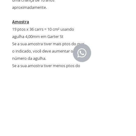
aproximadamente.
Amostra
19 ptos x 36 carrs = 10 cm² usando
agulha 4,00mm em Garter St
Se a sua amostra tiver mais ptos do que
o indicado, você deve aumentar o
número da agulha.
Se a sua amostra tiver menos ptos do
que o indicado você deve diminuir o
número da agulha.
Atenção! A quantidade de fio indicada
nesta receita está de acordo com a
amostra, caso contrário você pode
precisar de mais fio
Fio original da receita
Cotton Basic da Lanafil de 50 grs/85 mts