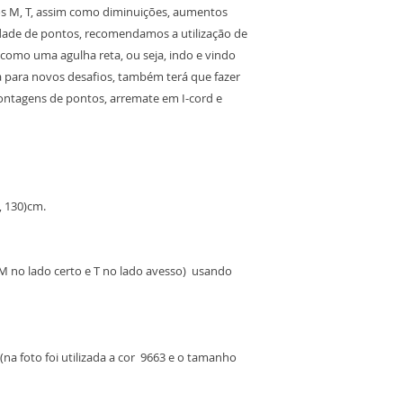
os M, T, assim como diminuições, aumentos
tidade de pontos, recomendamos a utilização de
da como uma agulha reta, ou seja, indo e vindo
a para novos desafios, também terá que fazer
montagens de pontos, arremate em I-cord e
, 130)cm.
 (M no lado certo e T no lado avesso) usando
(na foto foi utilizada a cor 9663 e o tamanho