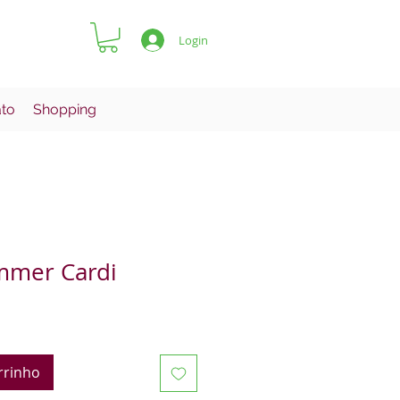
Login
ato
Shopping
mmer Cardi
rrinho