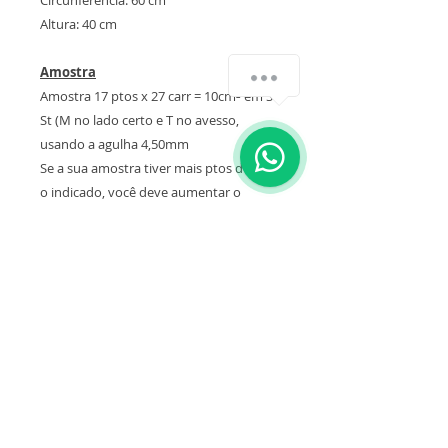
Altura: 40 cm
Amostra
Amostra 17 ptos x 27 carr = 10cm² em St
St (M no lado certo e T no avesso,
usando a agulha 4,50mm
Se a sua amostra tiver mais ptos do que
o indicado, você deve aumentar o
número da agulha.
Se a sua amostra tiver menos ptos do
que o indicado você deve diminuir o
número da agulha.
Atenção! A quantidade de fio indicada
nesta receita está de acordo com a
amostra, caso contrário você pode
precisar de mais fio
Fio original da receita