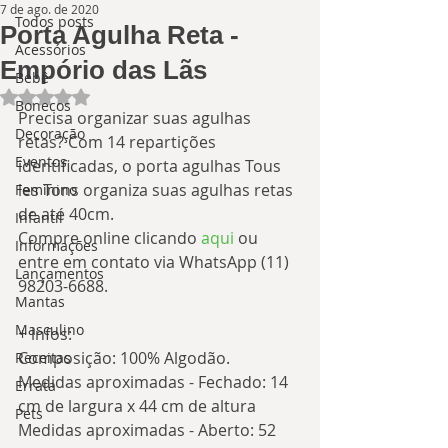
7 de ago. de 2020
Todos posts
Porta Agulha Reta -
Acessórios
Empório das Lãs
Bebê
Avaliado com NaN de 5 estrelas.
Bonecos
Precisa organizar suas agulhas 
Decoração
retas? Com 14 repartições 
Eventos
identificadas, o porta agulhas Tous 
les Tons organiza suas agulhas retas 
Feminino
de até 40cm.
Infantil
Compre online clicando 
aqui 
ou 
Informações
entre em contato via WhatsApp (11) 
Lançamentos
98203-6688.
Mantas
Masculino
+ infos:
Composição: 100% Algodão.
Receitas
Medidas aproximadas - Fechado: 14 
Errata
cm de largura x 44 cm de altura
Pets
Medidas aproximadas - Aberto: 52 