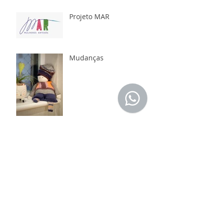
Projeto MAR
Mudanças
Você sabia qual a origem
dos pompons?
Lendo e seguindo
receitas