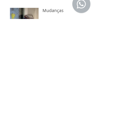
Mudanças
Você sabia qual a origem
dos pompons?
Lendo e seguindo
receitas