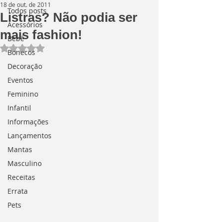
18 de out. de 2011
Todos posts
Listras? Não podia ser
Acessórios
mais fashion!
Bebê
Avaliado com NaN de 5 estrelas.
Bonecos
Decoração
Eventos
Feminino
Infantil
Informações
Lançamentos
Mantas
Masculino
Receitas
Errata
Pets