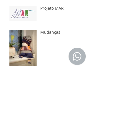
Projeto MAR
Mudanças
Você sabia qual a origem
dos pompons?
Lendo e seguindo
receitas