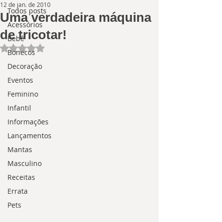
12 de jan. de 2010
Todos posts
Uma verdadeira máquina
Acessórios
de tricotar!
Bebê
Avaliado com NaN de 5 estrelas.
Bonecos
Decoração
Eventos
Feminino
Infantil
Informações
Lançamentos
Mantas
Masculino
Receitas
Errata
Pets