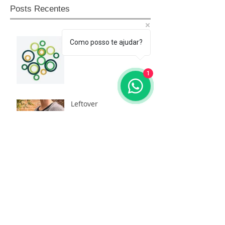
Posts Recentes
Colar magnético!
Como posso te ajudar?
1
Leftover
Projeto MAR
Mudanças