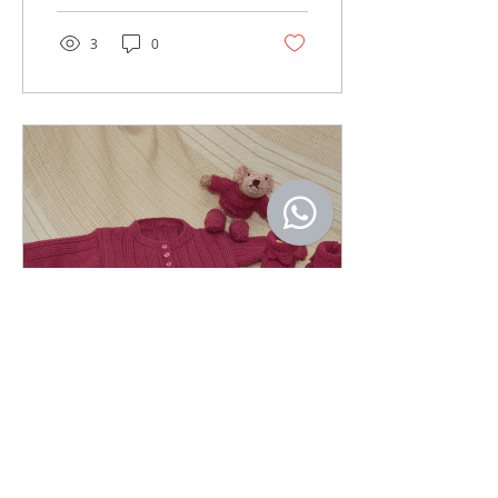
3
0
9 de nov. de 2011
∙
1
min
Conjunto perfeito
Assim ficou o conjunto de