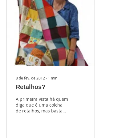
8 de fev. de 2012
∙
1
min
Retalhos?
A primeira vista há quem
diga que é uma colcha
de retalhos, mas basta
alguns segundos para
que o verdadeiro
trabalho da Luisa seja...