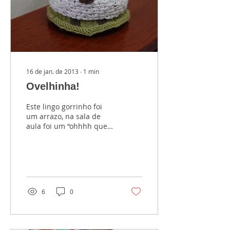
16 de jan. de 2013
∙
1
min
Ovelhinha!
Este lingo gorrinho foi
um arrazo, na sala de
aula foi um “ohhhh que
lindo” quando a Luisa
terminou. Ela seguiu a
receita que está no...
6
0