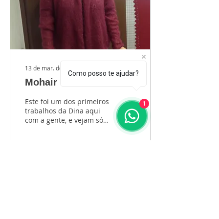
13 de mar. de 2014
∙
1
min
Como posso te ajudar?
Mohair
Este foi um dos primeiros
1
trabalhos da Dina aqui
com a gente, e vejam só
que sucesso. Ela seguiu a
receita Shawl Collared
Jacket do livro...
17
0